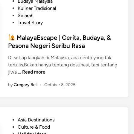
P
Budaya Malaysia
l
o
s
o
Kuliner Tradisional
a
p
i
s
Sejarah
y
i
A
t
Travel Story
s
c
l
e
i
|
a
d
MalayaEscape | Cerita, Budaya, &
a
M
m
i
Pesona Negeri Seribu Rasa
o
&
n
d
R
Di setiap langkah di Malaysia, ada cerita yang tak
e
a
tertulis.Bukan hanya tentang destinasi, tapi tentang
r
h
jiwa …
Read more
n
a
M
H
by
Gregory Bell
•
October 8, 2025
s
a
o
i
l
l
a
a
i
N
y
d
e
a
a
P
Asia Destinations
g
E
y
o
Culture & Food
e
s
V
s