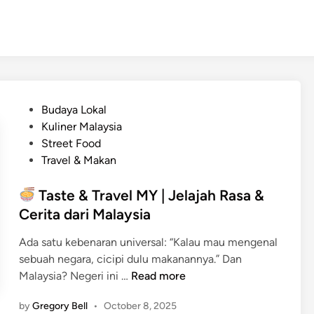
P
Budaya Lokal
o
Kuliner Malaysia
s
Street Food
t
Travel & Makan
e
d
Taste & Travel MY | Jelajah Rasa &
i
Cerita dari Malaysia
n
Ada satu kebenaran universal: “Kalau mau mengenal
sebuah negara, cicipi dulu makanannya.” Dan
Malaysia? Negeri ini …
Read more
T
by
Gregory Bell
•
October 8, 2025
a