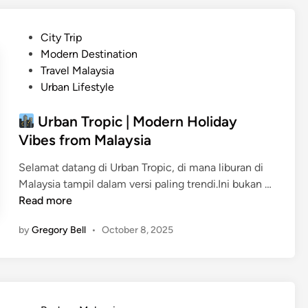
a
e
h
n
R
P
City Trip
T
a
o
Modern Destination
r
s
s
Travel Malaysia
a
a
t
Urban Lifestyle
i
&
e
l
C
d
Urban Tropic | Modern Holiday
s
e
i
Vibes from Malaysia
M
r
n
Y
i
Selamat datang di Urban Tropic, di mana liburan di
|
t
Malaysia tampil dalam versi paling trendi.Ini bukan …
E
a
U
Read more
k
d
r
s
by
Gregory Bell
•
October 8, 2025
a
b
p
r
a
l
i
n
o
M
T
r
a
r
a