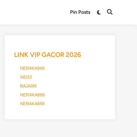
Switch
Pin Posts
Open
to
Search
dark
mode
LINK VIP GACOR 2026
NERAKA888
WD33
BAJAI88
NERAKA888
NERAKA888