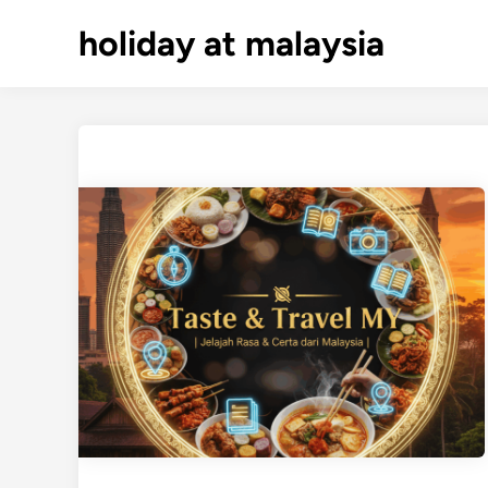
Skip
holiday at malaysia
to
content