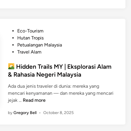
s
t
e
&
P
Eco-Tourism
T
o
Hutan Tropis
r
s
Petualangan Malaysia
a
t
Travel Alam
v
e
e
d
Hidden Trails MY | Eksplorasi Alam
l
i
& Rahasia Negeri Malaysia
M
n
Y
Ada dua jenis traveler di dunia: mereka yang
|
mencari kenyamanan — dan mereka yang mencari
J
jejak …
Read more
e
H
l
by
Gregory Bell
•
October 8, 2025
i
a
d
j
d