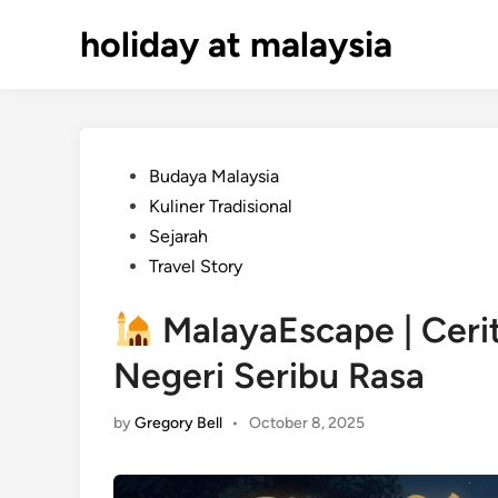
Skip
holiday at malaysia
to
content
Posted
Budaya Malaysia
in
Kuliner Tradisional
Sejarah
Travel Story
MalayaEscape | Ceri
Negeri Seribu Rasa
by
Gregory Bell
•
October 8, 2025