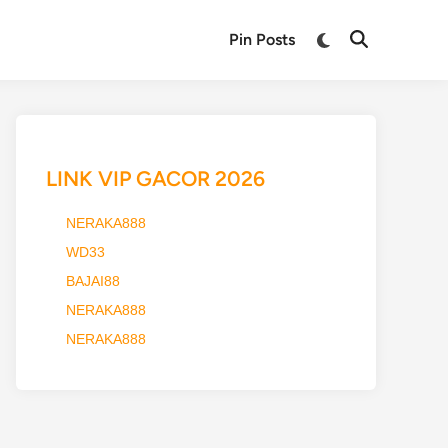
Switch
Pin Posts
Open
to
Search
dark
mode
LINK VIP GACOR 2026
NERAKA888
WD33
BAJAI88
NERAKA888
NERAKA888